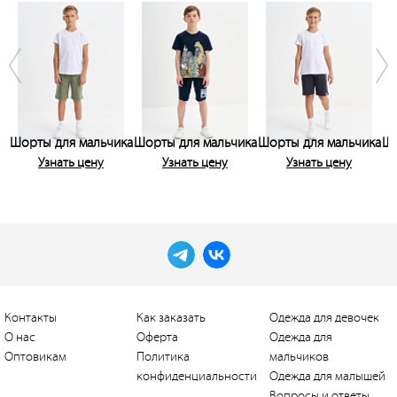
Шорты для мальчика
Шорты для мальчика
Шорты для мальчика
Шо
Узнать цену
Узнать цену
Узнать цену
Контакты
Как заказать
Одежда для девочек
О нас
Оферта
Одежда для
Оптовикам
Политика
мальчиков
конфиденциальности
Одежда для малышей
Вопросы и ответы