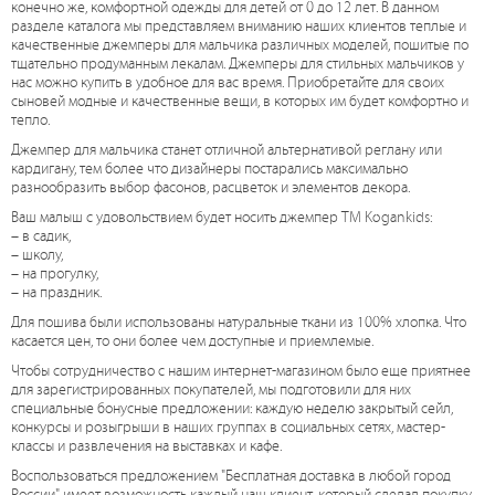
конечно же, комфортной одежды для детей от 0 до 12 лет. В данном
разделе каталога мы представляем вниманию наших клиентов теплые и
качественные джемперы для мальчика различных моделей, пошитые по
тщательно продуманным лекалам. Джемперы для стильных мальчиков у
нас можно купить в удобное для вас время. Приобретайте для своих
сыновей модные и качественные вещи, в которых им будет комфортно и
тепло.
Джемпер для мальчика станет отличной альтернативой реглану или
кардигану, тем более что дизайнеры постарались максимально
разнообразить выбор фасонов, расцветок и элементов декора.
Ваш малыш с удовольствием будет носить джемпер ТМ Kogankids:
– в садик,
– школу,
– на прогулку,
– на праздник.
Для пошива были использованы натуральные ткани из 100% хлопка. Что
касается цен, то они более чем доступные и приемлемые.
Чтобы сотрудничество с нашим интернет-магазином было еще приятнее
для зарегистрированных покупателей, мы подготовили для них
специальные бонусные предложении: каждую неделю закрытый сейл,
конкурсы и розыгрыши в наших группах в социальных сетях, мастер-
классы и развлечения на выставках и кафе.
Воспользоваться предложением "Бесплатная доставка в любой город
России" имеет возможность каждый наш клиент, который сделал покупку