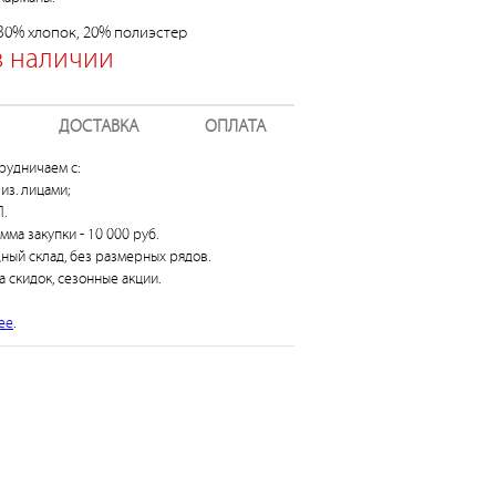
 80% хлопок, 20% полиэстер
в наличии
ДОСТАВКА
ОПЛАТА
рудничаем с:
из. лицами;
.
умма закупки - 10 000 руб.
дный склад, без размерных рядов.
а скидок, сезонные акции.
ее
.