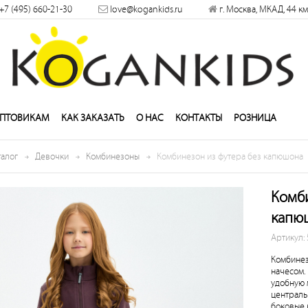
×
+7 (495) 660-21-30
love@kogankids.ru
г. Москва, МКАД, 44 км
решить
ПТОВИКАМ
КАК ЗАКАЗАТЬ
О НАС
КОНТАКТЫ
РОЗНИЦА
талог
Девочки
Комбинезоны
Комбинезон из футера без капюшона
Комби
капю
Артикул:
Комбинез
начесом.
удобную 
централь
боковые 