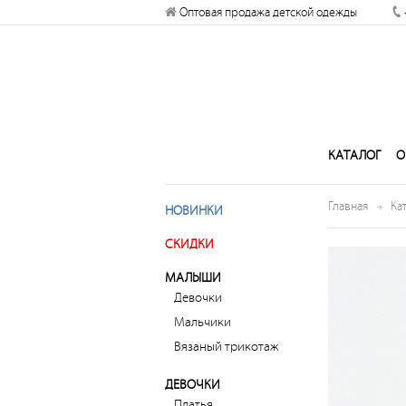
Оптовая продажа детской одежды
Разрешите сайту kogankids.ru
отправлять вам уведомления на
рабочий стол
Запретить
Раз
КАТАЛОГ
О
Главная
Ка
НОВИНКИ
СКИДКИ
МАЛЫШИ
Девочки
Мальчики
Вязаный трикотаж
ДЕВОЧКИ
Платья