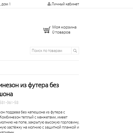
, дом 1
Личный кабинет
Моя корзина
0 товаров
незон из футера без
шона
 581-361-58
он поддева без капюшона из футера с
 Комбинезон теплый с манжетами, имеет
молнию на попе, закрытую высокую горловину,
ную застёжку на молнию с защитной планкой и
карманы.