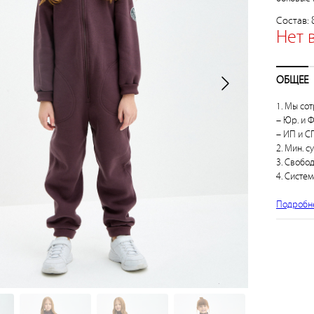
Состав:
Нет 
ОБЩЕЕ
1. Мы сот
– Юр. и Ф
– ИП и СП
2. Мин. с
3. Свобо
4. Систем
Подробн