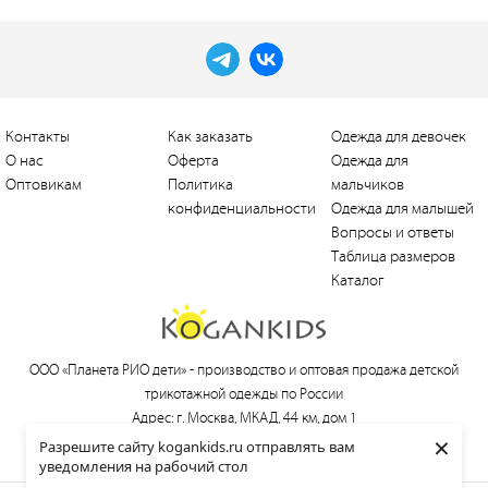
Контакты
Как заказать
Одежда для девочек
О нас
Оферта
Одежда для
Оптовикам
Политика
мальчиков
конфиденциальности
Одежда для малышей
Вопросы и ответы
Таблица размеров
Каталог
ООО «Планета РИО дети» -
производство и оптовая продажа детской
трикотажной одежды по России
Адрес: г. Москва, МКАД, 44 км, дом 1
×
Тел.:
+7 (495) 660-21-30
, e-mail:
love@kogankids.ru
Разрешите сайту kogankids.ru отправлять вам
уведомления на рабочий стол