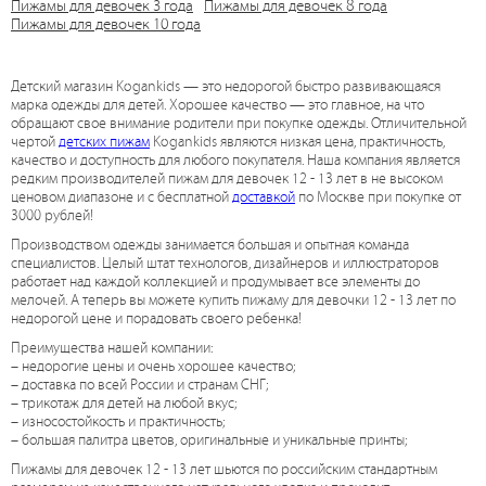
Пижамы для девочек 3 года
Пижамы для девочек 8 года
Пижамы для девочек 10 года
Детский магазин Kogankids — это недорогой быстро развивающаяся
марка одежды для детей. Хорошее качество — это главное, на что
обращают свое внимание родители при покупке одежды. Отличительной
чертой
детских пижам
Kogankids являются низкая цена, практичность,
качество и доступность для любого покупателя. Наша компания является
редким производителей пижам для девочек 12 - 13 лет в не высоком
ценовом диапазоне и с бесплатной
доставкой
по Москве при покупке от
3000 рублей!
Производством одежды занимается большая и опытная команда
специалистов. Целый штат технологов, дизайнеров и иллюстраторов
работает над каждой коллекцией и продумывает все элементы до
мелочей. А теперь вы можете купить пижаму для девочки 12 - 13 лет по
недорогой цене и порадовать своего ребенка!
Преимущества нашей компании:
– недорогие цены и очень хорошее качество;
– доставка по всей России и странам СНГ;
– трикотаж для детей на любой вкус;
– износостойкость и практичность;
– большая палитра цветов, оригинальные и уникальные принты;
Пижамы для девочек 12 - 13 лет шьются по российским стандартным